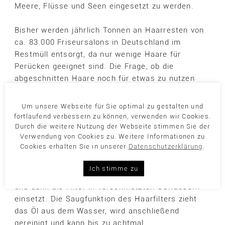
Meere, Flüsse und Seen eingesetzt zu werden.
Bisher werden jährlich Tonnen an Haarresten von
ca. 83.000 Friseursalons in Deutschland im
Restmüll entsorgt, da nur wenige Haare für
Perücken geeignet sind. Die Frage, ob die
abgeschnitten Haare noch für etwas zu nutzen
sind, war jedoch immer präsent.
Um unsere Webseite für Sie optimal zu gestalten und
Wir suchten gemeinsam nach einem Weg, mit den
fortlaufend verbessern zu können, verwenden wir Cookies.
abgeschnittenen Haaren etwas Gutes zu tun und
Durch die weitere Nutzung der Webseite stimmen Sie der
Verwendung von Cookies zu. Weitere Informationen zu
entdeckten die „Haarfilter“. Vorbildfunktion hat für
Cookies erhalten Sie in unserer
Datenschutzerklärung
.
uns der französische Verein „Coiffeure Justes“
(faire Friseure) aus Südfrankreich, der die Haare
Ich stimme zu
in alte Nylonstrümpfe füllt, diese zu Rollen bindet
und dann als Filter in verschmutzten Gewässern
einsetzt. Die Saugfunktion des Haarfilters zieht
das Öl aus dem Wasser, wird anschließend
gereinigt und kann bis zu achtmal