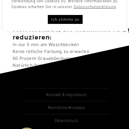
Verwendung von Cookies zu. Weitere Informationen zu
Cookies erhalten Sie in unserer
Datenschutzerklärung
.
Ich stimme zu
Men ReShade, die männliche Art, 
reduzieren:
In nur 5 min am Waschbecken
Keine rötliche Färbung zu erwarten
60 Prozent Grauabdeckung
Natürlich frisches Aussehen
Kontakt & Impressum
Rechtliche Hinweise
Datenschutz