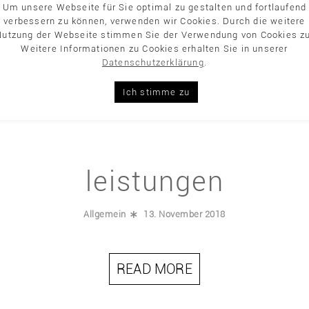
Um unsere Webseite für Sie optimal zu gestalten und fortlaufend
verbessern zu können, verwenden wir Cookies. Durch die weitere
chnittenen Haaren helfen, Meere, Seen und Flüsse zu reinigen
Nutzung der Webseite stimmen Sie der Verwendung von Cookies zu
 Fett aufzusaugen und diese Funktion auch nach dem Schneiden 
Weitere Informationen zu Cookies erhalten Sie in unserer
rliches Reinigungsmittel gegen Verschmutzungen wie Öl, Ben
Datenschutzerklärung
.
READ MORE
Ich stimme zu
leistungen
Allgemein
13. November 2018
READ MORE