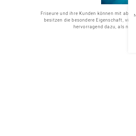
Friseure und ihre Kunden können mit abges
besitzen die besondere Eigenschaft, viel
hervorragend dazu, als natü