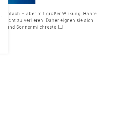
. Einfach – aber mit großer Wirkung! Haare
.
nicht zu verlieren. Daher eignen sie sich
zin und Sonnenmilchreste […]